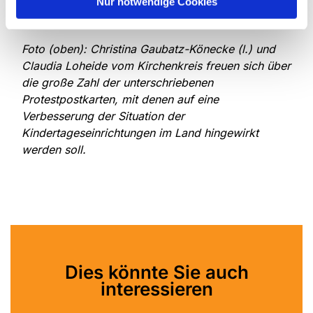
Nur notwendige Cookies
groß der Handlungsbedarf sei, so Gaubatz-
Könecke.
Foto (oben):
Christina Gaubatz-Könecke (l.) und
Claudia Loheide vom Kirchenkreis freuen sich über
die große Zahl der unterschriebenen
Protestpostkarten, mit denen auf eine
Verbesserung der Situation der
Kindertageseinrichtungen im Land hingewirkt
werden soll.
Dies könnte Sie auch
interessieren