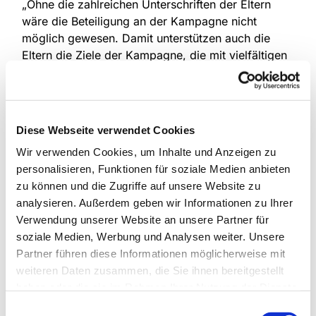
„Ohne die zahlreichen Unterschriften der Eltern
wäre die Beteiligung an der Kampagne nicht
möglich gewesen. Damit unterstützen auch die
Eltern die Ziele der Kampagne, die mit vielfältigen
Aktionen auf Probleme wie Unterfinanzierung,
Fachkräftemangel und überbordende Bürokratie in
der Kindertageseinrichtungen aufmerksam machen
und die Landesregierung zum Handeln drängen
Diese Webseite verwendet Cookies
möchte.“
Wir verwenden Cookies, um Inhalte und Anzeigen zu
„Die Karten wurden von den Kitaleitungen in den
personalisieren, Funktionen für soziale Medien anbieten
Kirchenkreis gebracht und werden von hier an die
zu können und die Zugriffe auf unsere Website zu
Landesarbeitsgemeinschaft der Freien
analysieren. Außerdem geben wir Informationen zu Ihrer
Wohlfahrtspflege NRW geschickt, die sie
Verwendung unserer Website an unsere Partner für
gebündelt an die Landesregierung übergeben
soziale Medien, Werbung und Analysen weiter. Unsere
wird“, sagt Christina Gaubatz-Könecke, die für die
Partner führen diese Informationen möglicherweise mit
Öffentlichkeitsarbeit zum Thema Kita beim
weiteren Daten zusammen, die Sie ihnen bereitgestellt
Kirchenkreis zuständig ist: „Das soll geschehen,
haben oder die sie im Rahmen Ihrer Nutzung der Dienste
bevor der Landtag im September mit den
gesammelt haben.
Einwilligungsauswahl