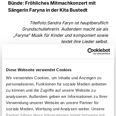
Bünde: Fröhliches Mitmachkonzert mit
Sängerin Faryna in der Kita Bustedt
Titelfoto:Sandra Faryn ist hauptberuflich
Grundschullehrerin. Außerdem macht sie als
„Faryna“ Musik für Kinder und komponiert sowie
textet ihre Lieder selbst.
Einen musikalischen Nachmittag voller Freude,
Bewegung und Gemeinschaft feierte die
Diese Webseite verwendet Cookies
Evangelische Kita Bustedt. Gemeinsam mit der
Sängerin Faryna erlebten die Kinder und ihre
Wir verwenden Cookies, um Inhalte und Anzeigen zu
Familien ein buntes Mitmachkonzert, bei dem
personalisieren, Funktionen für soziale Medien anbieten
gesungen, geklatscht und getanzt wurde.
zu können und die Zugriffe auf unsere Website zu
analysieren. Außerdem geben wir Informationen zu Ihrer
Zu der Veranstaltung waren alle Bustedter Kita-
Verwendung unserer Website an unsere Partner für
Kinder und ihre Angehörigen eingeladen.
soziale Medien, Werbung und Analysen weiter. Unsere
„Insgesamt rund 35 Familien beteiligten sich an
Partner führen diese Informationen möglicherweise mit