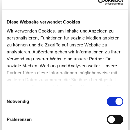
Teilnehmenden, ihr eigenes Verhalten zu reflektieren
und durch Feedback ihre kommunikativen Fähigkeiten
weiterzuentwickeln.
Diese Webseite verwendet Cookies
Die Fortbildung gliedert sich in einen viermonatigen
Basisteil mit Theorie und Selbsterfahrung sowie einen
Wir verwenden Cookies, um Inhalte und Anzeigen zu
anschließenden Vertiefungsteil. In dieser Phase
personalisieren, Funktionen für soziale Medien anbieten
sammeln die Teilnehmenden praktische Erfahrungen in
zu können und die Zugriffe auf unsere Website zu
einem selbst gewählten Einsatzfeld und reflektieren
analysieren. Außerdem geben wir Informationen zu Ihrer
diese regelmäßig in der Gruppe. Die monatlichen
Verwendung unserer Website an unsere Partner für
Kurstreffen sind in der Regel samstags im
soziale Medien, Werbung und Analysen weiter. Unsere
Gemeindehaus Muckum. Hinzu kommen vier
Partner führen diese Informationen möglicherweise mit
Wochenendseminare im Tagungshaus Alte Lübber
weiteren Daten zusammen, die Sie ihnen bereitgestellt
Volksschule in Hille-Oberlübbe.
haben oder die sie im Rahmen Ihrer Nutzung der Dienste
Wer den Kurs erfolgreich abschließt, erhält im Frühjahr
gesammelt haben.
Einwilligungsauswahl
2028 eine Bescheinigung über die
Notwendig
pastoralpsychologische Seelsorge-Fortbildung nach
KSA-Standards, ein Zertifikat der Evangelischen Kirche
Präferenzen
von Westfalen sowie die Beauftragung für den
ehrenamtlichen Seelsorgedienst durch den Kirchenkreis