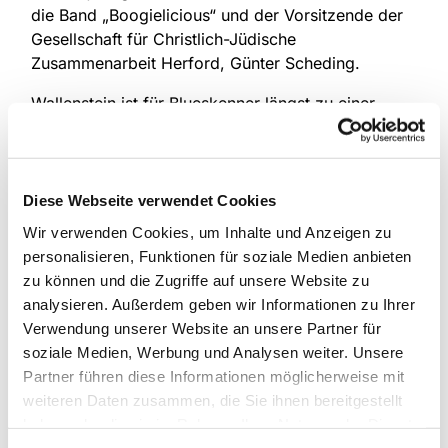
die Band „Boogielicious“ und der Vorsitzende der
Gesellschaft für Christlich-Jüdische
Zusammenarbeit Herford, Günter Scheding.
Wallenstein ist für Blueskenner längst zu einer
musikalischen „Legende“ geworden: Mit seiner
Stimme und seiner Gitarre zieht er seit vielen
Jahren die Menschen in seinen Bann. Auf kleinen
wie auf großen Bühnen wird er gefeiert, mit vielen
Diese Webseite verwendet Cookies
Auszeichnungen bedacht und als gern gesehener
Wir verwenden Cookies, um Inhalte und Anzeigen zu
Mitspieler verehrt.
personalisieren, Funktionen für soziale Medien anbieten
zu können und die Zugriffe auf unsere Website zu
Geboren wurde er in Jerusalem, wo er auch seine
analysieren. Außerdem geben wir Informationen zu Ihrer
Kindheit verbrachte. 1960 kehrten seine vor dem
Verwendung unserer Website an unsere Partner für
Nationalsozialismus geflohenen Eltern mit zwei
soziale Medien, Werbung und Analysen weiter. Unsere
Kindern an den Niederrhein zurück. Zum Studium
Partner führen diese Informationen möglicherweise mit
ging er nach Hamburg, wurde dort zum
weiteren Daten zusammen, die Sie ihnen bereitgestellt
Siebdrucker – und zum Musiker mit einem ganz
haben oder die sie im Rahmen Ihrer Nutzung der Dienste
eigenen Stil sowie zu einem der bedeutendsten
gesammelt haben.