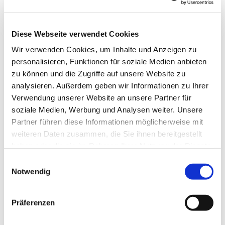
Absprache besucht werden“, sagt Ernst-Udo
Herche von der Mediothek des Evangelischen
Kirchenkreises Herford.
Diese Webseite verwendet Cookies
Die Ausstellung setzt auf Impulse, die zur
Wir verwenden Cookies, um Inhalte und Anzeigen zu
Auseinandersetzung mit dem Thema Glauben
personalisieren, Funktionen für soziale Medien anbieten
einladen. Da sie modular aufgebaut ist und mit
zu können und die Zugriffe auf unsere Website zu
mehr als 30 interaktiven Impulsen die Neugierde
analysieren. Außerdem geben wir Informationen zu Ihrer
und Experimentierfreude fordert, ist sie nach
Verwendung unserer Website an unsere Partner für
Absprache auch für Workshops oder Gruppen wie
soziale Medien, Werbung und Analysen weiter. Unsere
Frauenhilfen, Mitarbeiterkurse, Schulklassen oder
Partner führen diese Informationen möglicherweise mit
Konfi-Gruppen geeignet. Die Ausstellung möchte
weiteren Daten zusammen, die Sie ihnen bereitgestellt
nicht belehren, sondern als Begegnungsangebot
haben oder die sie im Rahmen Ihrer Nutzung der Dienste
verstanden werden, bei dem es um einen
gesammelt haben.
Einwilligungsauswahl
Austausch auf Augenhöhe über Erlebnisse,
Notwendig
Deutungen und theologische Einsichten geht.
Der „Credoweg“ fördert die Sprachfähigkeit zum
Präferenzen
Thema Glauben und damit auch die Kompetenz
zum inner- und interreligiösen Dialog und wendet