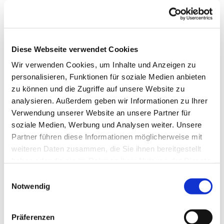
Kanons und weiteren Liedern haben. Der Eintritt ist
frei.
Das Fach Gemeindesingen gehört zum
Fächerkanon der zweijährigen Ausbildung als
Diese Webseite verwendet Cookies
nebenamtliche Musikerin oder nebenamtlicher
Wir verwenden Cookies, um Inhalte und Anzeigen zu
Musiker und soll die Teilnehmenden dazu
personalisieren, Funktionen für soziale Medien anbieten
befähigen, mit einer Gemeinde einen Kanon oder
zu können und die Zugriffe auf unsere Website zu
ein unbekanntes Lied einzuüben. Der spielerische
analysieren. Außerdem geben wir Informationen zu Ihrer
Umgang mit bekannten Liedern gehört auch dazu.
Verwendung unserer Website an unsere Partner für
Eine sogenannte Liedentfaltung betrachtet ein Lied
soziale Medien, Werbung und Analysen weiter. Unsere
auf ungewöhnliche und kreative Weise, z.B. indem
Partner führen diese Informationen möglicherweise mit
es mit einem weiteren Lied verschränkt
weiteren Daten zusammen, die Sie ihnen bereitgestellt
(Quodlibet), nur einzelne Worte gesungen oder
haben oder die sie im Rahmen Ihrer Nutzung der Dienste
sogar eine Choreographie oder Bodypercussion
gesammelt haben.
Einwilligungsauswahl
dazu eingeübt werden. Am Ende steht eine
Notwendig
öffentliche Prüfung mit einem
experimentierfreudigen Publikum.
Präferenzen