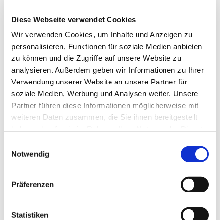
Petrikirche öffnen, wird sie für eine Woche zu
einem besonderen Ort: Die Vesperkirche Herford
Diese Webseite verwendet Cookies
lädt Menschen aus Herford und Umgebung ein,
Wir verwenden Cookies, um Inhalte und Anzeigen zu
gemeinsam zu essen, ins Gespräch zu kommen
personalisieren, Funktionen für soziale Medien anbieten
und Gemeinschaft zu erleben.
zu können und die Zugriffe auf unsere Website zu
analysieren. Außerdem geben wir Informationen zu Ihrer
Täglich kommen über 200 Gäste an langen
Verwendung unserer Website an unsere Partner für
Tischen zusammen. Ein warmes Mittagessen,
soziale Medien, Werbung und Analysen weiter. Unsere
Kaffee und Kuchen stillen den Hunger – doch
Partner führen diese Informationen möglicherweise mit
mindestens ebenso wichtig ist das, was darüber
weiteren Daten zusammen, die Sie ihnen bereitgestellt
hinaus geschieht: Begegnungen auf Augenhöhe,
haben oder die sie im Rahmen Ihrer Nutzung der Dienste
Zeit füreinander, neue Bekanntschaften und das
gesammelt haben.
Gefühl, willkommen zu sein. In der Vesperkirche
Einwilligungsauswahl
zählt nicht, was jemand mitbringt oder wie seine
Notwendig
Lebensgeschichte aussieht. Hier erfahren
Menschen: Ich werde gesehen. Ich gehöre dazu.
Präferenzen
Die Petrigemeinde versteht die Vesperkirche als
Ort ganzheitlicher Stärkung von Leib und Seele.
Statistiken