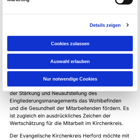
Die Neuausrichtung des
Eingliederungsmanagements soll sicherstellen,
dass auch in Zukunft allen Mitarbeitenden, die nach
Details zeigen
einer Erkrankung zurückkehren, Wertschätzung
und Unterstützung zuteilwird. Rullkötter: „Das ist
ein wertvolles Werkzeug, um den Kolleginnen und
Cookies zulassen
Kollegen nicht nur einen sanften Wiedereinstieg in
das Arbeitsleben zu ermöglichen, sondern ihnen
Auswahl erlauben
auch die Anerkennung zu geben, die sie
verdienen.“
Nur notwendige Cookies
Der Evangelische Kirchenkreis Herford möchte mit
der Stärkung und Neuaufstellung des
Eingliederungsmanagements das Wohlbefinden
und die Gesundheit der Mitarbeitenden fördern. Es
ist zugleich ein ausdrückliches Zeichen der
Wertschätzung für die Mitarbeit im Kirchenkreis.
Der Evangelische Kirchenkreis Herford möchte mit