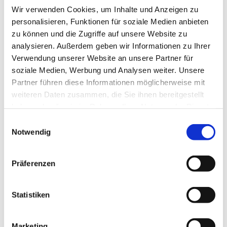
Wir verwenden Cookies, um Inhalte und Anzeigen zu
freiwillige Maßnahme, die von uns individuell
personalisieren, Funktionen für soziale Medien anbieten
betreut und vertrauensvoll begleitet wird“, erklärt
zu können und die Zugriffe auf unsere Website zu
Sandra Foerster.
analysieren. Außerdem geben wir Informationen zu Ihrer
Im Rahmen der Neuausrichtung legt das BEM-Team
Verwendung unserer Website an unsere Partner für
besonderen Wert darauf, im Berufsalltag eine
soziale Medien, Werbung und Analysen weiter. Unsere
mögliche Überforderung der Mitarbeitenden zu
Partner führen diese Informationen möglicherweise mit
vermeiden und bei Bedarf durch Gespräche ein auf
weiteren Daten zusammen, die Sie ihnen bereitgestellt
die individuellen Bedürfnisse abgestimmtes
haben oder die sie im Rahmen Ihrer Nutzung der Dienste
Eingliederungskonzept zu erarbeiten. Dabei
gesammelt haben.
Einwilligungsauswahl
werden nicht nur die Wünsche und Bedürfnisse der
Notwendig
einzelnen Mitarbeitenden berücksichtigt, sondern
auch die beruflichen Anforderungen. „Uns geht es
Präferenzen
darum, langfristig den Arbeitsplatz so anzupassen,
dass die Mitarbeitenden wieder stabil in den Beruf
zurückkehren können“, sagt Nicole Rullkötter.
Statistiken
Wertschätzung und Unterstützung
Marketing