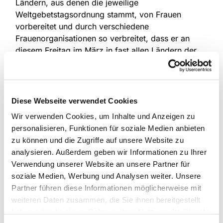
Ländern, aus denen die jeweilige
Weltgebetstagsordnung stammt, von Frauen
vorbereitet und durch verschiedene
Frauenorganisationen so verbreitet, dass er an
diesem Freitag im März in fast allen Ländern der
Erde mitgefeiert werden kann.
Die Liturgie, die Lieder und die Auslegung der
jeweiligen Ordnung atmen daher immer die
Diese Webseite verwendet Cookies
Atmosphäre der jeweiligen Länder-Teams, die
Wir verwenden Cookies, um Inhalte und Anzeigen zu
diese Ordnung erarbeitet haben. Umgesetzt wird
personalisieren, Funktionen für soziale Medien anbieten
sie dann in den Kirchengemeinden der vielen
zu können und die Zugriffe auf unsere Website zu
Länder, die sich am Weltgebetstag beteiligen.
analysieren. Außerdem geben wir Informationen zu Ihrer
Gottesdienste am 6. März 2026
Verwendung unserer Website an unsere Partner für
soziale Medien, Werbung und Analysen weiter. Unsere
In Deutschland war man von Anfang an am
Partner führen diese Informationen möglicherweise mit
Weltgebetstag beteiligt. Und auch hier im Kreis
weiteren Daten zusammen, die Sie ihnen bereitgestellt
Herford gibt es selbstverständlich eine Reihe von
haben oder die sie im Rahmen Ihrer Nutzung der Dienste
Gottesdiensten, die am 6. März 2026 stattfinden