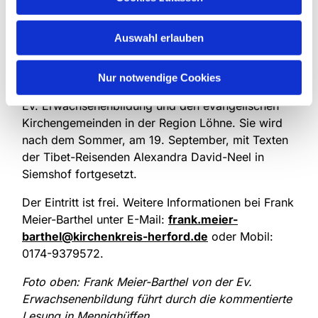
denn dort sicher reisen und die Nahrung vertragen
könnten, schrieb Schwarzenbach: „Der Mann hatte
Auswahl erlauben
wirklich keine Ahnung von afghanischer
Gastfreundschaft!“
Nur notwendige Cookies
Die Lesereihe „Fernweh“ ist eine Kooperation der
Ev. Erwachsenenbildung und den evangelischen
Kirchengemeinden in der Region Löhne. Sie wird
nach dem Sommer, am 19. September, mit Texten
der Tibet-Reisenden Alexandra David-Neel in
Siemshof fortgesetzt.
Der Eintritt ist frei. Weitere Informationen bei Frank
Meier-Barthel unter E-Mail:
frank.meier-
barthel@kirchenkreis-herford.de
oder Mobil:
0174-9379572.
Foto oben:
Frank Meier-Barthel von der Ev.
Erwachsenenbildung führt durch die kommentierte
Lesung in Mennighüffen