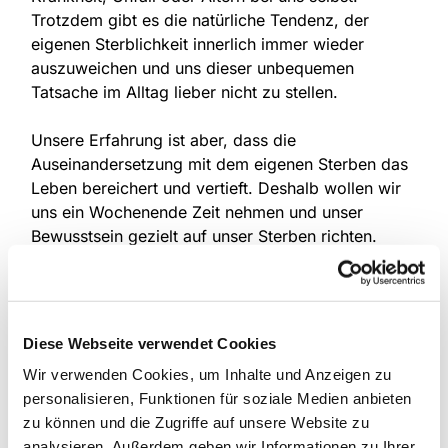
Trotzdem gibt es die natürliche Tendenz, der
eigenen Sterblichkeit innerlich immer wieder
auszuweichen und uns dieser unbequemen
Tatsache im Alltag lieber nicht zu stellen.
Unsere Erfahrung ist aber, dass die
Auseinandersetzung mit dem eigenen Sterben das
Leben bereichert und vertieft. Deshalb wollen wir
uns ein Wochenende Zeit nehmen und unser
Bewusstsein gezielt auf unser Sterben richten.
Dazu werden wir in einer Atmosphäre des
Vertrauens in Fantasieübungen und Ritualen
symbolisch Abschied vom Leben nehmen und
Diese Webseite verwendet Cookies
dann das Leben neu willkommen heißen, auch um
Wir verwenden Cookies, um Inhalte und Anzeigen zu
zu erfahren, wie wertvoll es für uns ist. Weitere
personalisieren, Funktionen für soziale Medien anbieten
Gestaltungselemente sind Meditation, einfache
zu können und die Zugriffe auf unsere Website zu
Gesänge und kreative Übungen.
analysieren. Außerdem geben wir Informationen zu Ihrer