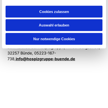
(Krankenhauspfarrer, Supervisor (DGfP)
Heilpraktiker (Psychotherapie),
Cookies zulassen
Kontemplationslehrer (ESdK))
Kosten:
150 Euro. Für Mitarbeitende der
Auswahl erlauben
Hospizgruppe frei.
Nur notwendige Cookies
Anmeldung
: möglichst bald, spätestens jedoch bis
zum 12.9.26 bei Hospizgruppe, Hindenburgstr. 56,
32257 Bünde, 05223-167-
738,
info@hospizgruppe-buende.de