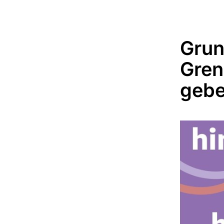
Grun
Gren
geb