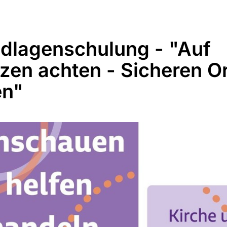
dlagenschulung - "Auf
zen achten - Sicheren Or
en"