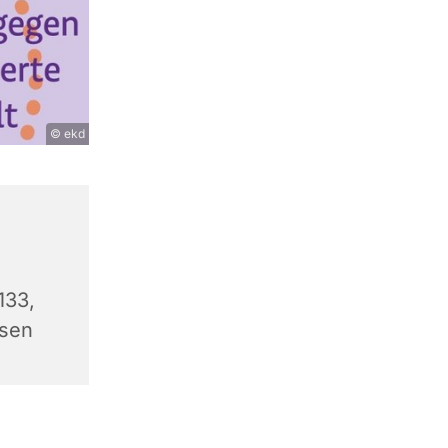
© ekd
133,
sen