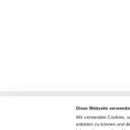
Ev. Kirchenkreis Herford Hansastraße 60 32049
Diese Webseite verwende
Fon:
05221-988-3
info@kirchenkreis-herford.
Wir verwenden Cookies, um
anbieten zu können und di
Kontakt