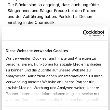
Die Stücke sind so angelegt, dass auch ungeübte
Sängerinnen und Sänger Freude bei den Proben
und der Aufführung haben. Perfekt für Deinen
Einstieg in die Chormusik.
Proben in Herford
In Herford werden Proben angeboten:
Diese Webseite verwendet Cookies
Am 07. September und am 16. November,
Wir verwenden Cookies, um Inhalte und Anzeigen zu
jeweils von 10.00 bis 13.00 Uhr im Ernst-
personalisieren, Funktionen für soziale Medien anbieten
Lohmeyer Haus auf dem Stiftberg.
zu können und die Zugriffe auf unsere Website zu
Außerdem besteht die Möglichkeit, in den
analysieren. Außerdem geben wir Informationen zu Ihrer
Proben der Kantorei der Marienkirche Stift
Verwendung unserer Website an unsere Partner für
Berg (immer dienstags ab 19.30 Uhr im
soziale Medien, Werbung und Analysen weiter. Unsere
Gemeindehaus) das Chorstück
Partner führen diese Informationen möglicherweise mit
kennenzulernen.
weiteren Daten zusammen, die Sie ihnen bereitgestellt
haben oder die sie im Rahmen Ihrer Nutzung der Dienste
Gemeinschaftserlebnis