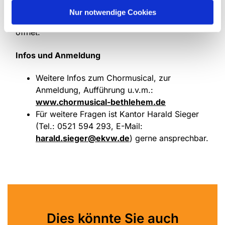
Weihnachtsgeschichte zum lebendigen Geschehen,
Nur notwendige Cookies
das verbindet, Emotionen weckt und die Herzen
öffnet.
Infos und Anmeldung
Weitere Infos zum Chormusical, zur
Anmeldung, Aufführung u.v.m.:
www.chormusical-bethlehem.de
Für weitere Fragen ist Kantor Harald Sieger
(Tel.: 0521 594 293, E-Mail:
harald.sieger@ekvw.de
) gerne ansprechbar.
Dies könnte Sie auch