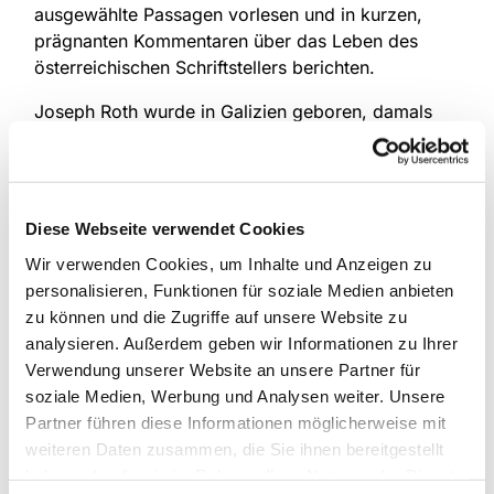
ausgewählte Passagen vorlesen und in kurzen,
prägnanten Kommentaren über das Leben des
österreichischen Schriftstellers berichten.
Joseph Roth wurde in Galizien geboren, damals
eine Provinz des österreichischen Kaiserreichs,
deren Kultur sehr durch das Judentum geprägt
gewesen ist. Roth erzählte in seinen Romanen mit
Anteilnahme von diesen untergehenden
Diese Webseite verwendet Cookies
Lebenswelten, gleichviel ob er sich in
Wir verwenden Cookies, um Inhalte und Anzeigen zu
„Radetzkymarsch“ dem greisen Kaiser Franz
personalisieren, Funktionen für soziale Medien anbieten
Joseph oder in „Hiob“ einer vielfach bedrückten
zu können und die Zugriffe auf unsere Website zu
und bedrängten jüdisch-orthodoxen Familie
analysieren. Außerdem geben wir Informationen zu Ihrer
zuwandte. Warmherzig und kühl zugleich blickte er
Verwendung unserer Website an unsere Partner für
auf seine Mitmenschen.
soziale Medien, Werbung und Analysen weiter. Unsere
Sein Essay „Juden auf Wanderschaft“ ist nicht frei
Partner führen diese Informationen möglicherweise mit
von romantisierender Nostalgie und enthält doch
weiteren Daten zusammen, die Sie ihnen bereitgestellt
am Beispiel osteuropäischer Juden grundsätzliche
haben oder die sie im Rahmen Ihrer Nutzung der Dienste