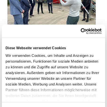
Lehrkräfte, Eltern und Schülerschaft freuen sich auf
Diese Webseite verwendet Cookies
zusätzliche Klassenräume, eine neue Sporthalle,
Wir verwenden Cookies, um Inhalte und Anzeigen zu
ein neues Therapieschwimmbecken, einen neuen
personalisieren, Funktionen für soziale Medien anbieten
Trampolinraum, ein helleres und moderneres
zu können und die Zugriffe auf unsere Website zu
Raumkonzept sowie auf die Beseitigung von
analysieren. Außerdem geben wir Informationen zu Ihrer
Alterserscheinungen am und im Gebäude.
Verwendung unserer Website an unsere Partner für
Nachhaltigkeit spielt bei der Modernisierung eine
soziale Medien, Werbung und Analysen weiter. Unsere
große Rolle – etwa durch die energetische
Partner führen diese Informationen möglicherweise mit
Sanierung der Dächer, eine unterstützende
weiteren Daten zusammen, die Sie ihnen bereitgestellt
Wärmepumpe und eine große Photovoltaikanlage
haben oder die sie im Rahmen Ihrer Nutzung der Dienste
auf dem Dach der Sporthalle.
gesammelt haben.