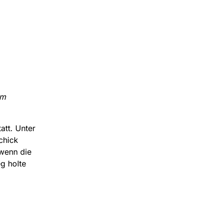
im
att. Unter
chick
 wenn die
g holte