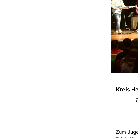
Kreis H
T
Zum Jugen