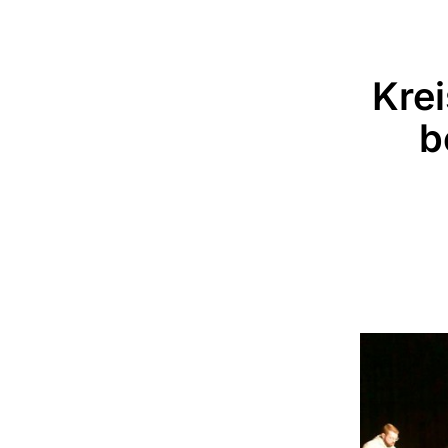
Kre
b