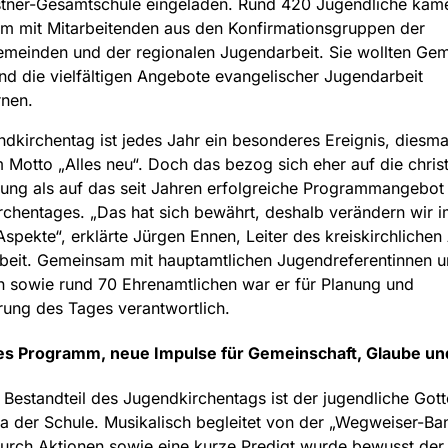
stner-Gesamtschule eingeladen. Rund 420 Jugendliche kam
m mit Mitarbeitenden aus den Konfirmationsgruppen der
meinden und der regionalen Jugendarbeit. Sie wollten Gem
nd die vielfältigen Angebote evangelischer Jugendarbeit
rnen.
dkirchentag ist jedes Jahr ein besonderes Ereignis, diesma
 Motto „Alles neu“. Doch das bezog sich eher auf die christ
ung als auf das seit Jahren erfolgreiche Programmangebot
chentages. „Das hat sich bewährt, deshalb verändern wir 
Aspekte“, erklärte Jürgen Ennen, Leiter des kreiskirchlichen
beit. Gemeinsam mit hauptamtlichen Jugendreferentinnen u
n sowie rund 70 Ehrenamtlichen war er für Planung und
ung des Tages verantwortlich.
s Programm, neue Impulse für Gemeinschaft, Glaube und 
r Bestandteil des Jugendkirchentags ist der jugendliche Gott
la der Schule. Musikalisch begleitet von der „Wegweiser-Ba
urch Aktionen sowie eine kurze Predigt wurde bewusst der