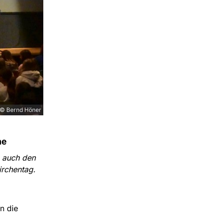
© Bernd Höner
he
e auch den
irchentag.
n die