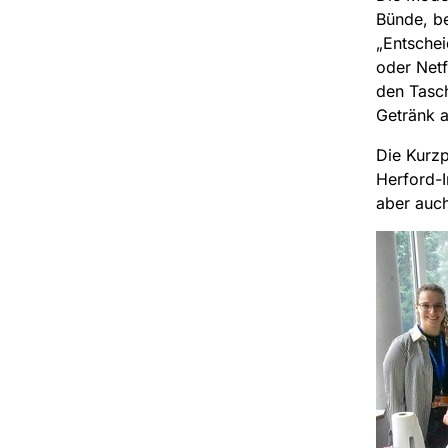
Bünde, be
„Entschei
oder Netf
den Tasc
Getränk a
Die Kurzp
Herford-I
aber auch