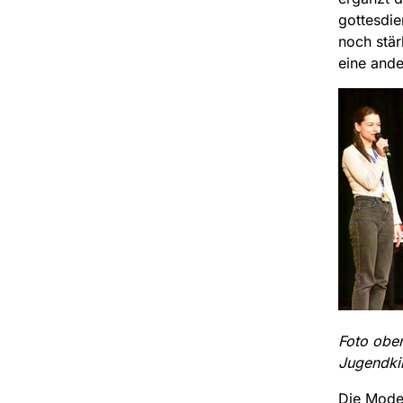
gottesdie
noch stär
eine ande
Foto oben
Jugendkir
Die Moder