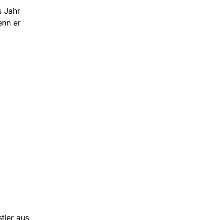
s Jahr
enn er
tler aus