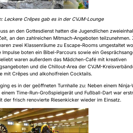
n: Leckere Crêpes gab es in der CVJM-Lounge
uss an den Gottesdienst hatten die Jugendlichen zweieinha
Zeit, an den zahlreichen Mitmach-Angeboten teilzunehmen.
 waren zwei Klassenräume zu Escape-Rooms umgestaltet wo
he Impulse boten ein Bibel-Parcours sowie ein Gesprächsang
Beliebt waren außerdem das Mädchen-Café mit kreativen
ngsangeboten und die Chillout-Area der CVJM-Kreisverbänd
 mit Crêpes und alkoholfreien Cocktails.
 ging es in der geöffneten Turnhalle zu: Neben einem Ninja-
 einem Time-Run-Großspielgerät und Fußball-Dart war erstm
it der frisch renovierte Riesenkicker wieder im Einsatz.