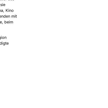
sie
ha, Kino
enden mit
e, beim
gion
digte