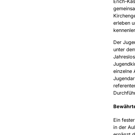
Erich-Kä
gemeinsa
Kirchenge
erleben u
kennenle
Der Jugen
unter dem
Jahreslos
Jugendkir
einzelne 
Jugendar
referente
Durchführ
Bewährte
Ein feste
in der Au
ergänzt d