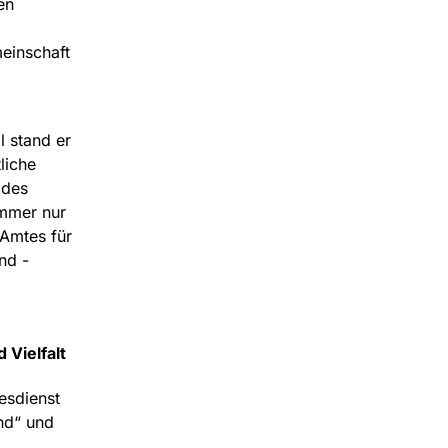
en
einschaft
l stand er
liche
 des
immer nur
 Amtes für
nd -
Vielfalt
esdienst
nd“ und