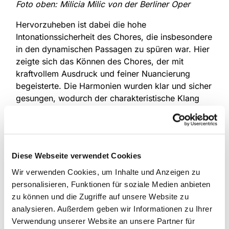
Foto oben: Milicia Milic von der Berliner Oper
Hervorzuheben ist dabei die hohe
Intonationssicherheit des Chores, die insbesondere
in den dynamischen Passagen zu spüren war. Hier
zeigte sich das Können des Chores, der mit
kraftvollem Ausdruck und feiner Nuancierung
begeisterte. Die Harmonien wurden klar und sicher
gesungen, wodurch der charakteristische Klang
von „Stella Natalis“ seine volle Wirkung entfalten
konnte. Die Wechsel zwischen voller Chorstimme
und eindringlichen Soloparts der Sopranistin
Milicia Milic führten zu einem weiteren Highlight,
Diese Webseite verwendet Cookies
das das Publikum in seinen Bann zog. Unbedingt
erwähnt werden muss an dieser Stelle die
Wir verwenden Cookies, um Inhalte und Anzeigen zu
Jugendkantorei, deren Parts sich organisch in das
personalisieren, Funktionen für soziale Medien anbieten
Gesamtgefüge einwoben.
zu können und die Zugriffe auf unsere Website zu
analysieren. Außerdem geben wir Informationen zu Ihrer
Brillante Tongebung, virtuosen Technik
Verwendung unserer Website an unsere Partner für