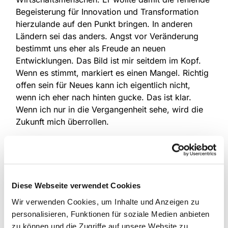
Begeisterung für Innovation und Transformation
hierzulande auf den Punkt bringen. In anderen
Ländern sei das anders. Angst vor Veränderung
bestimmt uns eher als Freude an neuen
Entwicklungen. Das Bild ist mir seitdem im Kopf.
Wenn es stimmt, markiert es einen Mangel. Richtig
offen sein für Neues kann ich eigentlich nicht,
wenn ich eher nach hinten gucke. Das ist klar.
Wenn ich nur in die Vergangenheit sehe, wird die
Zukunft mich überrollen.
Bei uns als Kirche ist es im Grunde ähnlich. Diesen
Eindruck kann man durchaus haben, von innen und
von außen betrachtet. Wer noch etwas erwartet
von der Kirche, erwartet Stabilität. Alles verändert
Diese Webseite verwendet Cookies
sich. Wenigstens hier soll es bleiben, wie es ist.
Wir verwenden Cookies, um Inhalte und Anzeigen zu
Denn sonst erkennen wir die Welt nicht mehr
personalisieren, Funktionen für soziale Medien anbieten
wieder. Orientieren kann ich mich nur, wenn ich
zu können und die Zugriffe auf unsere Website zu
zwischen all dem Neuen auch auf Bekanntes treffe.