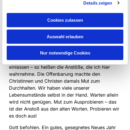
Details zeigen
werden, auch wenn vom guten Ende unterwegs
nicht immer viel zu sehen ist. Wer gerne in die
Cookies zulassen
Vergangenheit zurückwill, wird allerdings
konfrontiert und herausgefordert. Das ist nicht
gemütlich. Wo alles beim Alten bleiben soll, gibt es
Auswahl erlauben
keine Zukunft.
Mehr Experimente wagen, mehr Ausprobieren,
Nur notwendige Cookies
mehr verändern und sein lassen, sich auf Neues
einlassen – so heißen die Anstöße, die ich hier
wahrnehme. Die Offenbarung machte den
Christinnen und Christen damals Mut zum
Durchhalten. Wir haben viele unserer
Lebensumstände selbst in der Hand. Warten allein
wird nicht genügen. Mut zum Ausprobieren – das
ist der Anstoß aus den alten Worten. Probieren wir
es doch aus!
Gott befohlen. Ein gutes, gesegnetes Neues Jahr